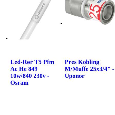
Led-Rør T5 Pfm
Pres Kobling
Ac He 849
M/Muffe 25x3/4" -
10w/840 230v -
Uponor
Osram