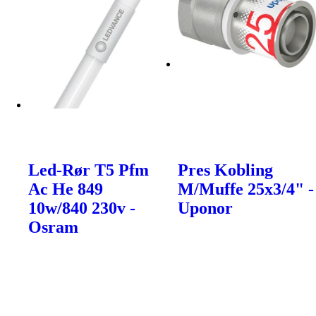
Led-Rør T5 Pfm
Pres Kobling
Ac He 849
M/Muffe 25x3/4" -
10w/840 230v -
Uponor
Osram