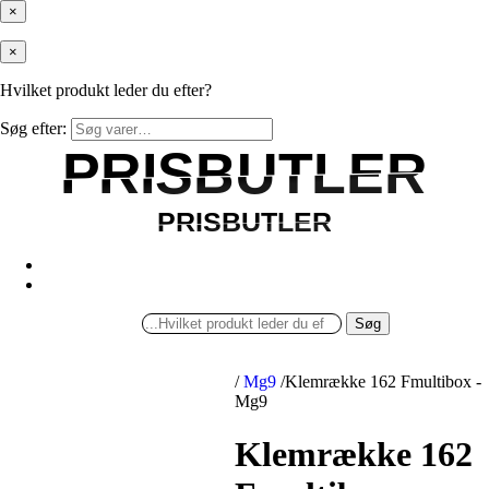
×
×
Hvilket produkt leder du efter?
Søg efter:
PRISBUTLER
PRISBUTLER
PRISBUTLER
PRISBUTLER
Søg
/
Mg9
/
Klemrække 162 Fmultibox -
Mg9
Klemrække 162