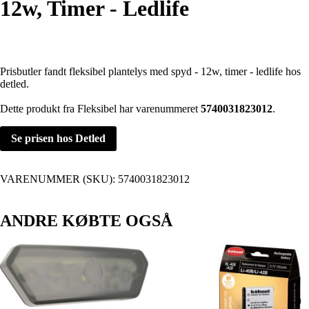
12w, Timer - Ledlife
Prisbutler fandt fleksibel plantelys med spyd - 12w, timer - ledlife hos
detled.
Dette produkt fra Fleksibel har varenummeret
5740031823012
.
Se prisen hos Detled
VARENUMMER (SKU):
5740031823012
ANDRE KØBTE OGSÅ