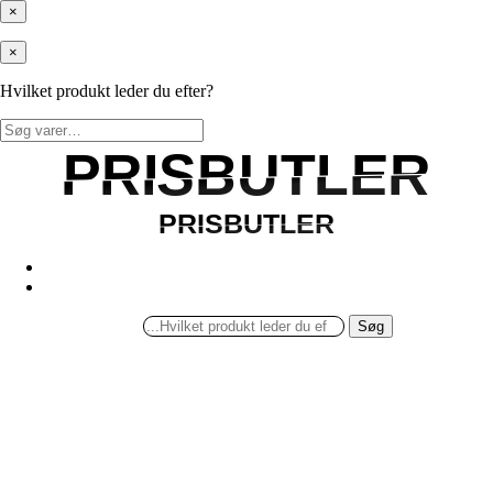
×
×
Hvilket produkt leder du efter?
Søg
efter:
PRISBUTLER
PRISBUTLER
PRISBUTLER
PRISBUTLER
Søg